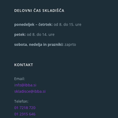
DELOVNI ČAS SKLADIŠČA
ponedeljek – četrtek:
od 8. do 15. ure
petek:
od 8. do 14. ure
sobota, nedelja in prazniki:
zaprto
KONTAKT
Email:
info@ibba.si
skladisce@ibba.si
Telefon:
01 7218 720
01 2315 646