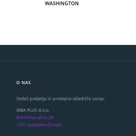
WASHINGTON
O NAS
Sedež podjetja in prodajno skladišče usnja:
IBBA PLUS d.o.o.
Brnčičeva ulica 29,
1231 Ljubljana Črnuče