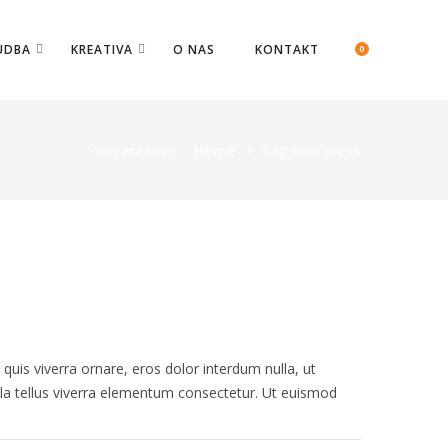
UDBA
KREATIVA
O NAS
KONTAKT
0
You are here:
Home
Tag:
wordpress
quis viverra ornare, eros dolor interdum nulla, ut
ula tellus viverra elementum consectetur. Ut euismod