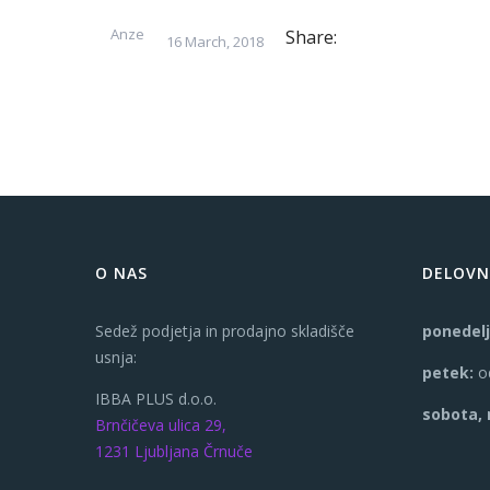
Anze
Share:
16 March, 2018
O NAS
DELOVN
Sedež podjetja in prodajno skladišče
ponedelj
usnja:
petek:
od
IBBA PLUS d.o.o.
sobota, 
Brnčičeva ulica 29,
1231 Ljubljana Črnuče