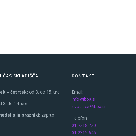
I ČAS SKLADIŠČA
KONTAKT
ek – četrtek:
od 8. do 15. ure
Email:
info@ibba.si
 8. do 14. ure
skladisce@ibba.si
nedelja in prazniki:
zaprto
Telefon:
01 7218 720
01 2315 646